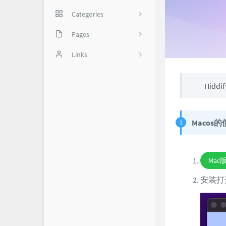
Categories
网络技巧
Pages
35
实用软件
备份页
Links
我是谁？
怼世界-舔狗日记
1
Hid
关于我
Macos
Mac
安装打