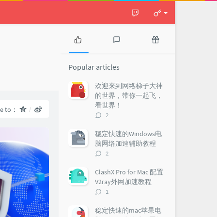
P
L
R
o
a
a
Popular articles
p
t
n
u
e
d
欢迎来到网络梯子大神
l
s
o
的世界，带你一起飞，
a
t
m
看世界！
re to：
r
c
a
评
2
a
o
r
论
r
m
t
数：
稳定快速的Windows电
t
m
i
脑网络加速辅助教程
i
e
c
评
2
c
n
l
论
l
t
e
数：
ClashX Pro for Mac 配置
e
s
s
V2ray外网加速教程
s
评
1
论
数：
稳定快速的mac苹果电