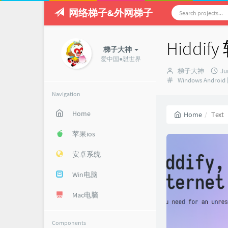
网络梯子&外网梯子
Hidd
梯子大神
爱中国●怼世界
Author：
发
梯子大神
Ju
Categories：
布
Windows
Android
时
Navigation
间
Home
Home
Text
苹果ios
安卓系统
Win电脑
Mac电脑
Components