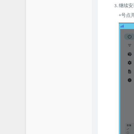
继续安
+号点