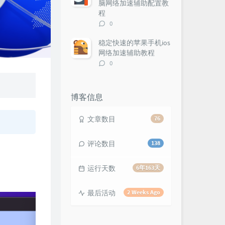
脑网络加速辅助配置教
程
评
0
论
数：
稳定快速的苹果手机ios
网络加速辅助教程
评
0
论
数：
：
博客信息
文章数目
76
评论数目
138
运行天数
6年163天
最后活动
2 Weeks Ago