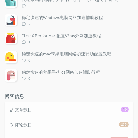
l
s
o
评
2
a
t
m
论
r
c
a
数：
稳定快速的Windows电脑网络加速辅助教程
a
o
r
评
2
r
m
t
论
t
m
i
数：
ClashX Pro for Mac 配置V2ray外网加速教程
i
e
c
评
1
c
n
l
论
l
数：
t
e
稳定快速的mac苹果电脑网络加速辅助配置教程
e
s
s
评
0
s
论
数：
稳定快速的苹果手机ios网络加速辅助教程
评
0
论
数：
博客信息
文章数目
76
评论数目
138