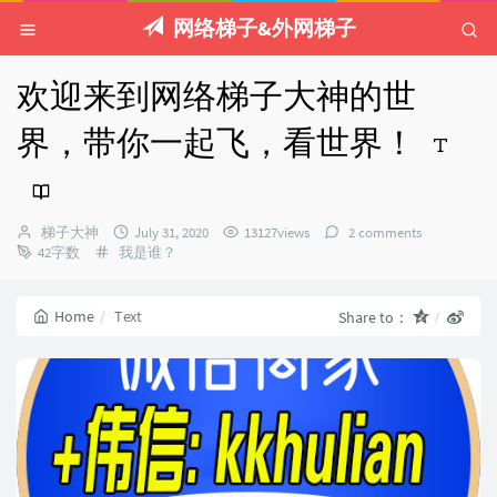
网络梯子&外网梯子
欢迎来到网络梯子大神的世
界，带你一起飞，看世界！
Author：
发
梯子大神
July 31, 2020
13127views
2 comments
Categories：
布
42字数
我是谁？
时
间：
Home
Text
Share to：