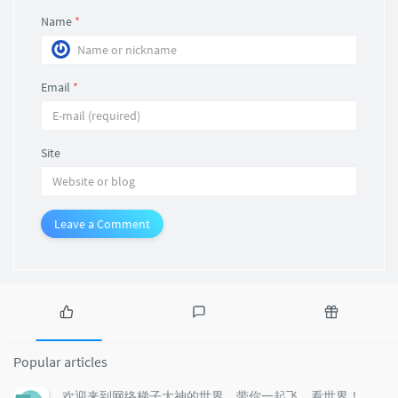
Name
*
Email
*
Site
Leave a Comment
P
L
R
o
a
a
Popular articles
p
t
n
u
e
d
欢迎来到网络梯子大神的世界，带你一起飞，看世界！