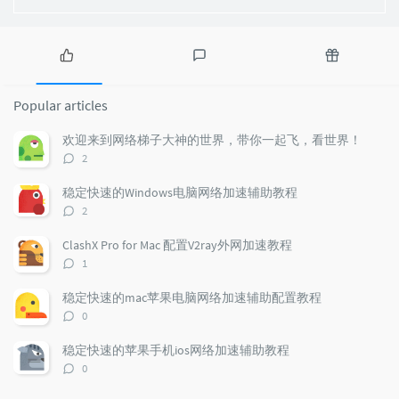
P
L
R
o
a
a
Popular articles
p
t
n
u
e
d
欢迎来到网络梯子大神的世界，带你一起飞，看世界！
l
s
o
评
2
a
t
m
论
r
c
a
数：
稳定快速的Windows电脑网络加速辅助教程
a
o
r
评
2
r
m
t
论
t
m
i
数：
ClashX Pro for Mac 配置V2ray外网加速教程
i
e
c
评
1
c
n
l
论
l
数：
t
e
稳定快速的mac苹果电脑网络加速辅助配置教程
e
s
s
评
0
s
论
数：
稳定快速的苹果手机ios网络加速辅助教程
评
0
论
数：