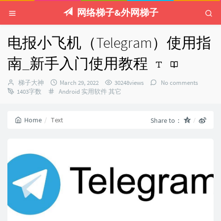
网络梯子&外网梯子
电报小飞机（Telegram）使用指
南_新手入门使用教程
Author：
发
梯子大神
March 29, 2022
30248views
No comments
Categories：
布
1403字数
Android
实用软件
其它
时
间：
Home
Text
Share to：