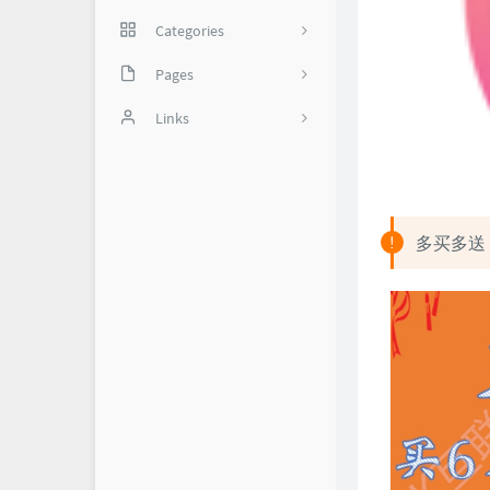
Categories
网络技巧
Pages
35
实用软件
备份页
Links
我是谁？
怼世界-舔狗日记
1
关于我
多买多送