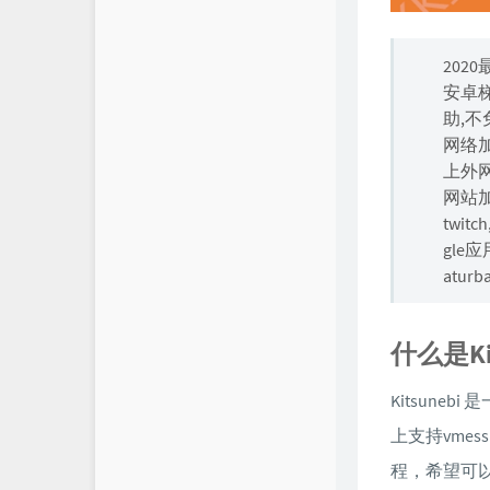
2020
安卓梯
助,
网络加
上外网
网站加
twit
gle应用
atu
什么是Ki
Kitsune
上支持vmess
程，希望可以