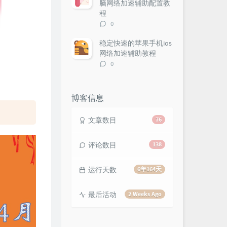
脑网络加速辅助配置教
程
评
0
论
数：
稳定快速的苹果手机ios
网络加速辅助教程
评
0
论
数：
博客信息
文章数目
76
评论数目
138
运行天数
6年164天
最后活动
2 Weeks Ago