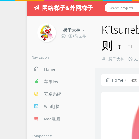
网络梯子&外网梯子
Kits
梯子大神
爱中国●怼世界
则
Navigation
Author：
发
梯子大神
Au
布
Home
时
间
Home
Text
苹果ios
安卓系统
Win电脑
Mac电脑
Components