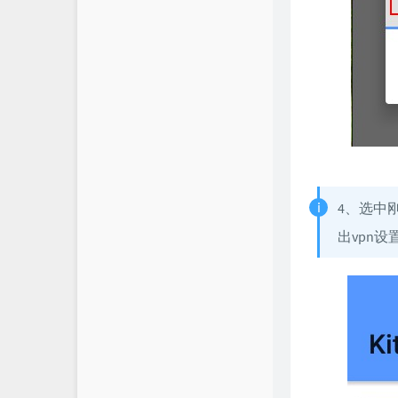
4、选中
出vpn