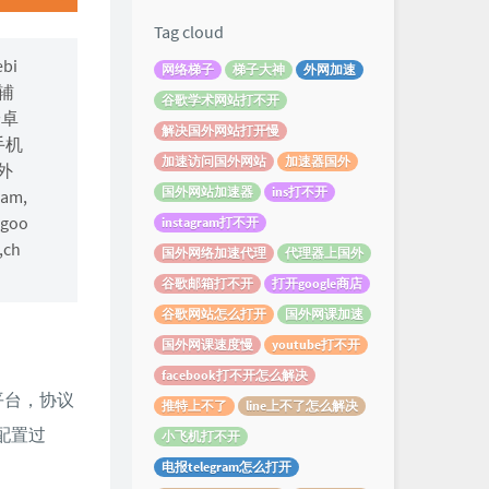
Tag cloud
bi
网络梯子
梯子大神
外网加速
速辅
谷歌学术网站打不开
安卓
解决国外网站打开慢
手机
加速访问国外网站
加速器国外
外
国外网站加速器
ins打不开
m,
问goo
instagram打不开
,ch
国外网络加速代理
代理器上国外
谷歌邮箱打不开
打开google商店
谷歌网站怎么打开
国外网课加速
国外网课速度慢
youtube打不开
facebook打不开怎么解决
卓平台，协议
推特上不了
line上不了怎么解决
和配置过
小飞机打不开
电报telegram怎么打开