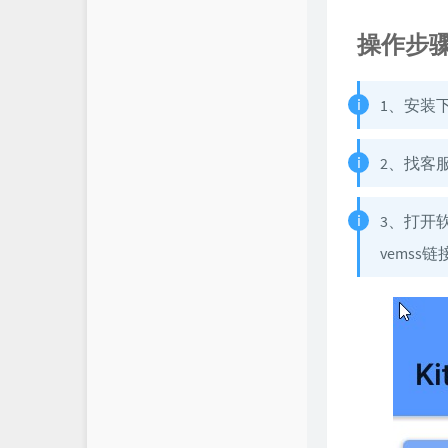
操作步
1、安装
2、找客服
3、打开
vems