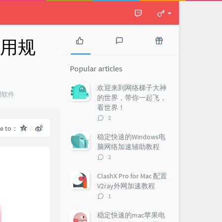
使用规
P
L
R
o
a
a
Popular articles
p
t
n
u
e
d
欢迎来到网络梯子大神
l
s
o
用软件
的世界，带你一起飞，
a
t
m
看世界！
r
c
a
评
2
a
o
r
论
re to：
r
m
t
数：
稳定快速的Windows电
t
m
i
脑网络加速辅助教程
i
e
c
评
2
c
n
l
论
l
t
e
数：
ClashX Pro for Mac 配置
e
s
s
V2ray外网加速教程
s
评
1
论
数：
稳定快速的mac苹果电