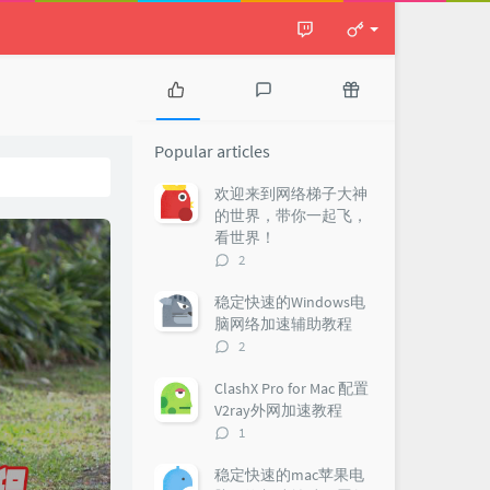
P
L
R
o
a
a
Popular articles
p
t
n
u
e
d
欢迎来到网络梯子大神
l
s
o
的世界，带你一起飞，
a
t
m
看世界！
r
c
a
评
2
a
o
r
论
r
m
t
数：
稳定快速的Windows电
t
m
i
脑网络加速辅助教程
i
e
c
评
2
c
n
l
论
l
t
e
数：
ClashX Pro for Mac 配置
e
s
s
V2ray外网加速教程
s
评
1
论
数：
稳定快速的mac苹果电