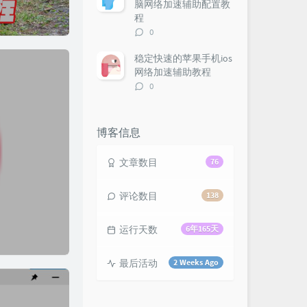
脑网络加速辅助配置教
程
评
0
论
数：
稳定快速的苹果手机ios
网络加速辅助教程
评
0
论
数：
博客信息
文章数目
76
评论数目
138
运行天数
6年165天
最后活动
2 Weeks Ago