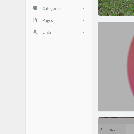
Categories
网络技巧
Pages
35
实用软件
备份页
Links
我是谁？
怼世界-舔狗日记
1
关于我