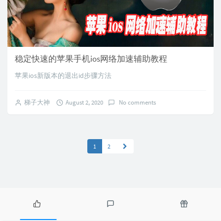
稳定快速的苹果手机ios网络加速辅助教程
苹果ios新版本的退出id步骤方法
梯子大神
August 2, 2020
No comments
1
2
P
L
R