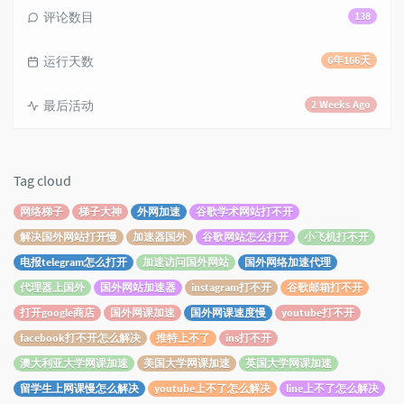
评论数目
138
运行天数
6年166天
最后活动
2 Weeks Ago
Tag cloud
网络梯子
梯子大神
外网加速
谷歌学术网站打不开
解决国外网站打开慢
加速器国外
谷歌网站怎么打开
小飞机打不开
电报telegram怎么打开
加速访问国外网站
国外网络加速代理
代理器上国外
国外网站加速器
instagram打不开
谷歌邮箱打不开
打开google商店
国外网课加速
国外网课速度慢
youtube打不开
facebook打不开怎么解决
推特上不了
ins打不开
澳大利亚大学网课加速
美国大学网课加速
英国大学网课加速
留学生上网课慢怎么解决
youtube上不了怎么解决
line上不了怎么解决