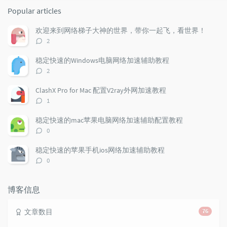
o
a
a
Popular articles
p
t
n
u
e
d
欢迎来到网络梯子大神的世界，带你一起飞，看世界！
l
s
o
评
2
a
t
m
论
r
c
a
数：
稳定快速的Windows电脑网络加速辅助教程
a
o
r
评
2
r
m
t
论
t
m
i
数：
ClashX Pro for Mac 配置V2ray外网加速教程
i
e
c
评
1
c
n
l
论
l
数：
t
e
稳定快速的mac苹果电脑网络加速辅助配置教程
e
s
s
评
0
s
论
数：
稳定快速的苹果手机ios网络加速辅助教程
评
0
论
数：
博客信息
文章数目
76