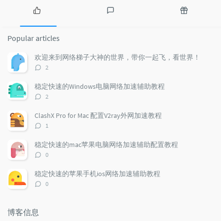
P
L
R
o
a
a
Popular articles
p
t
n
u
e
d
欢迎来到网络梯子大神的世界，带你一起飞，看世界！
l
s
o
评
2
a
t
m
论
r
c
a
数：
稳定快速的Windows电脑网络加速辅助教程
a
o
r
评
2
r
m
t
论
t
m
i
数：
ClashX Pro for Mac 配置V2ray外网加速教程
i
e
c
评
1
c
n
l
论
l
数：
t
e
稳定快速的mac苹果电脑网络加速辅助配置教程
e
s
s
评
0
s
论
数：
稳定快速的苹果手机ios网络加速辅助教程
评
0
论
数：
博客信息