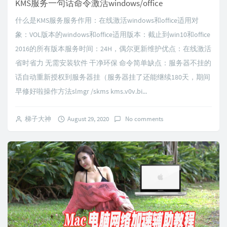
KMS服务一句话命令激活windows/office
什么是KMS服务服务作用：在线激活windows和office适用对
象：VOL版本的windows和office适用版本：截止到win10和office
2016的所有版本服务时间：24H，偶尔更新维护优点：在线激活
省时省力 无需安装软件 干净环保 命令简单缺点：服务器不挂的
话自动重新授权到服务器挂（服务器挂了还能继续180天，期间
早修好啦操作方法slmgr /skms kms.v0v.bi...
梯子大神
August 29, 2020
No comments