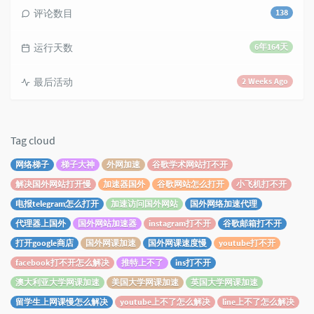
评论数目
138
运行天数
6年164天
最后活动
2 Weeks Ago
Tag cloud
网络梯子
梯子大神
外网加速
谷歌学术网站打不开
解决国外网站打开慢
加速器国外
谷歌网站怎么打开
小飞机打不开
电报telegram怎么打开
加速访问国外网站
国外网络加速代理
代理器上国外
国外网站加速器
instagram打不开
谷歌邮箱打不开
打开google商店
国外网课加速
国外网课速度慢
youtube打不开
facebook打不开怎么解决
推特上不了
ins打不开
澳大利亚大学网课加速
美国大学网课加速
英国大学网课加速
留学生上网课慢怎么解决
youtube上不了怎么解决
line上不了怎么解决