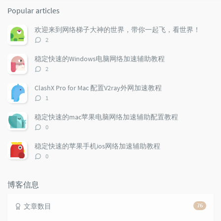
o
a
a
Popular articles
p
t
n
u
e
d
欢迎来到网络梯子大神的世界，带你一起飞，看世界！
l
s
o
评
2
a
t
m
论
r
c
a
数：
稳定快速的Windows电脑网络加速辅助教程
a
o
r
评
2
r
m
t
论
t
m
i
数：
ClashX Pro for Mac 配置V2ray外网加速教程
i
e
c
评
1
c
n
l
论
l
数：
t
e
稳定快速的mac苹果电脑网络加速辅助配置教程
e
s
s
评
0
s
论
数：
稳定快速的苹果手机ios网络加速辅助教程
评
0
论
数：
博客信息
文章数目
76