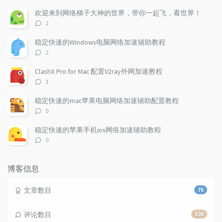
u
e
d
欢迎来到网络梯子大神的世界，带你一起飞，看世界！
l
s
o
评
2
a
t
m
论
r
c
a
数：
稳定快速的Windows电脑网络加速辅助教程
a
o
r
评
2
r
m
t
论
t
m
i
数：
ClashX Pro for Mac 配置V2ray外网加速教程
i
e
c
评
1
c
n
l
论
l
数：
t
e
稳定快速的mac苹果电脑网络加速辅助配置教程
e
s
s
评
0
s
论
数：
稳定快速的苹果手机ios网络加速辅助教程
评
0
论
数：
博客信息
文章数目
76
评论数目
138