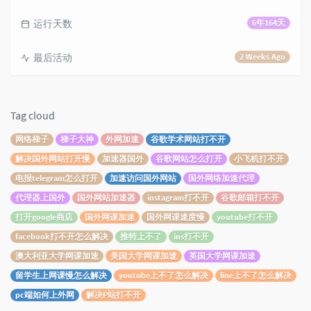
运行天数
6年164天
最后活动
2 Weeks Ago
Tag cloud
网络梯子
梯子大神
外网加速
谷歌学术网站打不开
解决国外网站打开慢
加速器国外
谷歌网站怎么打开
小飞机打不开
电报telegram怎么打开
加速访问国外网站
国外网络加速代理
代理器上国外
国外网站加速器
instagram打不开
谷歌邮箱打不开
打开google商店
国外网课加速
国外网课速度慢
youtube打不开
facebook打不开怎么解决
推特上不了
ins打不开
澳大利亚大学网课加速
美国大学网课加速
英国大学网课加速
留学生上网课慢怎么解决
youtube上不了怎么解决
line上不了怎么解决
pc端如何上外网
解决P站打不开