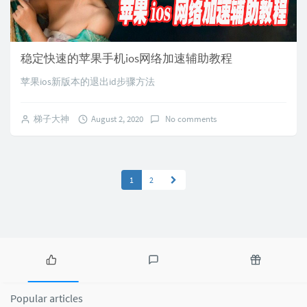
稳定快速的苹果手机ios网络加速辅助教程
苹果ios新版本的退出id步骤方法
梯子大神
August 2, 2020
No comments
1
2
P
L
R
o
a
a
Popular articles
p
t
n