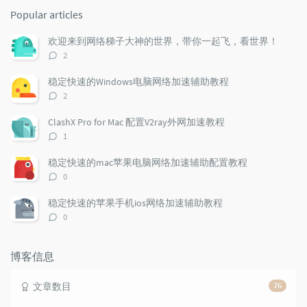
o
a
a
Popular articles
p
t
n
u
e
d
欢迎来到网络梯子大神的世界，带你一起飞，看世界！
l
s
o
评
2
a
t
m
论
r
c
a
数：
稳定快速的Windows电脑网络加速辅助教程
a
o
r
评
2
r
m
t
论
t
m
i
数：
ClashX Pro for Mac 配置V2ray外网加速教程
i
e
c
评
1
c
n
l
论
l
数：
t
e
稳定快速的mac苹果电脑网络加速辅助配置教程
e
s
s
评
0
s
论
数：
稳定快速的苹果手机ios网络加速辅助教程
评
0
论
数：
博客信息
文章数目
76