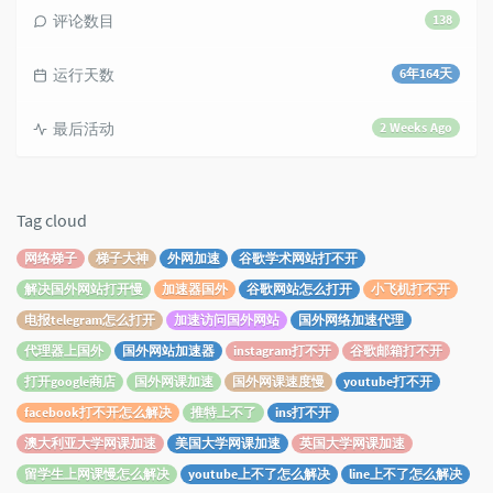
评论数目
138
运行天数
6年164天
最后活动
2 Weeks Ago
Tag cloud
网络梯子
梯子大神
外网加速
谷歌学术网站打不开
解决国外网站打开慢
加速器国外
谷歌网站怎么打开
小飞机打不开
电报telegram怎么打开
加速访问国外网站
国外网络加速代理
代理器上国外
国外网站加速器
instagram打不开
谷歌邮箱打不开
打开google商店
国外网课加速
国外网课速度慢
youtube打不开
facebook打不开怎么解决
推特上不了
ins打不开
澳大利亚大学网课加速
美国大学网课加速
英国大学网课加速
留学生上网课慢怎么解决
youtube上不了怎么解决
line上不了怎么解决