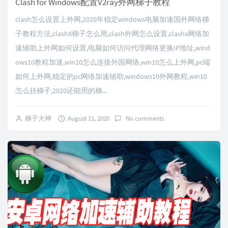
Clash for Windows配置V2ray外网梯子教程
clash怎么设置上外网,2020年稳定windows电脑加速国外网络梯
子教程方法,clashX梯子怎么用,clash外网怎么设置,clashx网络加
速辅助上外网如何设置,电脑如何访问代理网络更换IP地址,wind
ows10教程加速,win10怎么连接外国网络,win10怎么上外网,pc端
如何上外网,稳定的pc网络加速辅助,windows10外网教程,win10
怎么挂梯子,2020还能用的梯...
梯子大神
August 11, 2020
No comments