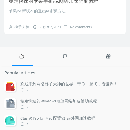
稳定快速的苹果手机ios网络加速辅助教程
苹果ios新版本的退出id步骤方法
梯子大神
August 2, 2020
No comments
P
L
R
o
a
a
Popular articles
p
t
n
u
e
d
欢迎来到网络梯子大神的世界，带你一起飞，看世界！
l
s
o
评
2
a
t
m
论
r
c
a
数：
稳定快速的Windows电脑网络加速辅助教程
a
o
r
评
2
r
m
t
论
t
m
i
数：
ClashX Pro for Mac 配置V2ray外网加速教程
i
e
c
评
1
c
n
l
论