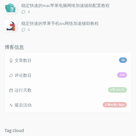
l
数：
t
e
稳定快速的mac苹果电脑网络加速辅助配置教程
e
s
s
评
0
s
论
数：
稳定快速的苹果手机ios网络加速辅助教程
评
0
论
数：
博客信息
文章数目
76
评论数目
138
运行天数
6年165天
最后活动
2 Weeks Ago
Tag cloud