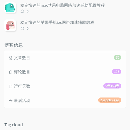
l
数：
t
e
稳定快速的mac苹果电脑网络加速辅助配置教程
e
s
s
评
0
s
论
数：
稳定快速的苹果手机ios网络加速辅助教程
评
0
论
数：
博客信息
文章数目
76
评论数目
138
运行天数
6年163天
最后活动
2 Weeks Ago
Tag cloud