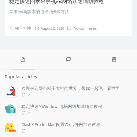
稳定快速的苹果手机ios网络加速辅助教程
苹果ios新版本的退出id步骤方法
梯子大神
August 2, 2020
No comments
P
L
R
o
a
a
Popular articles
p
t
n
u
e
d
欢迎来到网络梯子大神的世界，带你一起飞，看世界！
l
s
o
评
2
a
t
m
论
r
c
a
数：
稳定快速的Windows电脑网络加速辅助教程
a
o
r
评
2
r
m
t
论
t
m
i
数：
ClashX Pro for Mac 配置V2ray外网加速教程
i
e
c
评
1
c
n
l
论