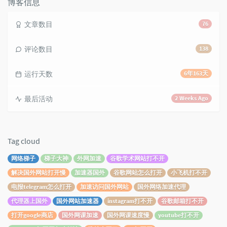
博客信息
文章数目
76
评论数目
138
运行天数
6年163天
最后活动
2 Weeks Ago
Tag cloud
网络梯子
梯子大神
外网加速
谷歌学术网站打不开
解决国外网站打开慢
加速器国外
谷歌网站怎么打开
小飞机打不开
电报telegram怎么打开
加速访问国外网站
国外网络加速代理
代理器上国外
国外网站加速器
instagram打不开
谷歌邮箱打不开
打开google商店
国外网课加速
国外网课速度慢
youtube打不开