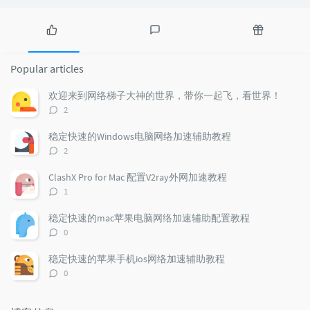
P
L
R
o
a
a
Popular articles
p
t
n
u
e
d
欢迎来到网络梯子大神的世界，带你一起飞，看世界！
l
s
o
评
2
a
t
m
论
r
c
a
数：
稳定快速的Windows电脑网络加速辅助教程
a
o
r
评
2
r
m
t
论
t
m
i
数：
ClashX Pro for Mac 配置V2ray外网加速教程
i
e
c
评
1
c
n
l
论
l
数：
t
e
稳定快速的mac苹果电脑网络加速辅助配置教程
e
s
s
评
0
s
论
数：
稳定快速的苹果手机ios网络加速辅助教程
评
0
论
数：