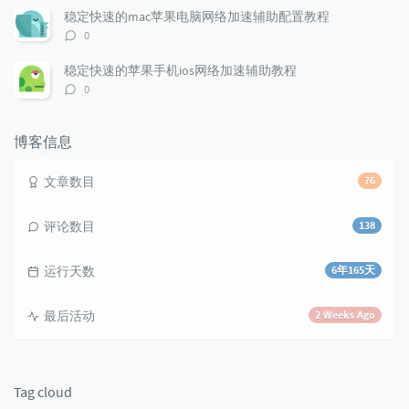
l
数：
t
e
稳定快速的mac苹果电脑网络加速辅助配置教程
e
s
s
评
0
s
论
数：
稳定快速的苹果手机ios网络加速辅助教程
评
0
论
数：
博客信息
文章数目
76
评论数目
138
运行天数
6年165天
最后活动
2 Weeks Ago
Tag cloud