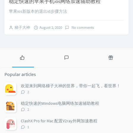
稳定快速的苹果手机ios网络加速辅助教程
苹果ios新版本的退出id步骤方法
梯子大神
August 2, 2020
No comments
P
L
R
o
a
a
Popular articles
p
t
n
u
e
d
欢迎来到网络梯子大神的世界，带你一起飞，看世界！
l
s
o
评
2
a
t
m
论
r
c
a
数：
稳定快速的Windows电脑网络加速辅助教程
a
o
r
评
2
r
m
t
论
t
m
i
数：
ClashX Pro for Mac 配置V2ray外网加速教程
i
e
c
评
1
c
n
l
论