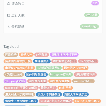
评论数目
138
运行天数
6年165天
最后活动
2 Weeks Ago
Tag cloud
网络梯子
梯子大神
外网加速
谷歌学术网站打不开
解决国外网站打开慢
加速器国外
谷歌网站怎么打开
小飞机打不开
电报telegram怎么打开
加速访问国外网站
国外网络加速代理
代理器上国外
国外网站加速器
instagram打不开
谷歌邮箱打不开
打开google商店
国外网课加速
国外网课速度慢
youtube打不开
facebook打不开怎么解决
推特上不了
ins打不开
澳大利亚大学网课加速
美国大学网课加速
英国大学网课加速
留学生上网课慢怎么解决
youtube上不了怎么解决
line上不了怎么解决