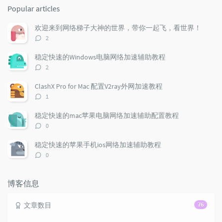
o
a
a
Popular articles
p
t
n
u
e
d
欢迎来到网络梯子大神的世界，带你一起飞，看世界！
l
s
o
评
2
a
t
m
论
r
c
a
数：
稳定快速的Windows电脑网络加速辅助教程
a
o
r
评
2
r
m
t
论
t
m
i
数：
ClashX Pro for Mac 配置V2ray外网加速教程
i
e
c
评
1
c
n
l
论
l
数：
t
e
稳定快速的mac苹果电脑网络加速辅助配置教程
e
s
s
评
0
s
论
数：
稳定快速的苹果手机ios网络加速辅助教程
评
0
论
数：
博客信息
文章数目
76